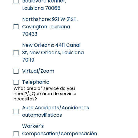
Boulevard Kenner,
Louisiana 70065
Northshore: 921 W 21ST,
Covington Louisiana
70433
New Orleans: 4411 Canal
St, New Orleans, Louisiana
70119
Virtual/Zoom
Telephonic
What area of service do you
need?/¿Qué área de servicio
necesitas?
Auto Accidents/Accidentes
automovilísticos
Worker's
Compensation/compensación